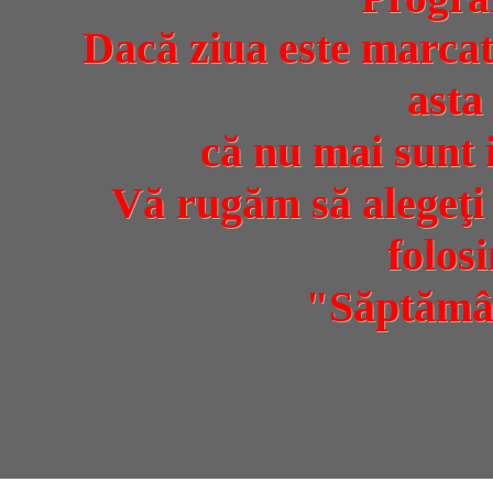
Dacă ziua este marcată
asta
că nu mai sunt 
Vă rugăm să alegeţi 
folos
"Săptămâ