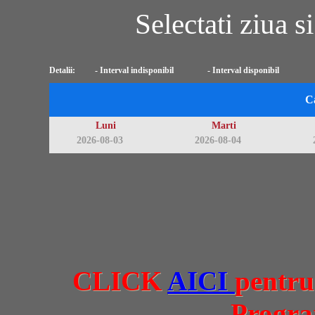
Selectati ziua si
Detalii:
- Interval indisponibil
- Interval disponibil
C
Luni
Marti
2026-08-03
2026-08-04
CLICK
AICI
pentru
Progra